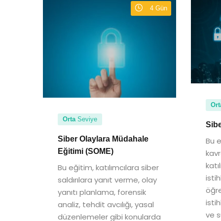
4 Gün
Ort
Orta
Seviye
Sibe
Siber Olaylara Müdahale
Bu e
Eğitimi (SOME)
kavr
katı
Bu eğitim, katılımcılara siber
isti
saldırılara yanıt verme, olay
öğre
yanıtı planlama, forensik
isti
analiz, tehdit avcılığı, yasal
ve s
düzenlemeler gibi konularda