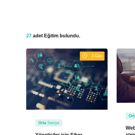
27
adet Eğitim bulundu.
3 Gün
Ort
Orta
Seviye
Web
Yöneticiler için Siber