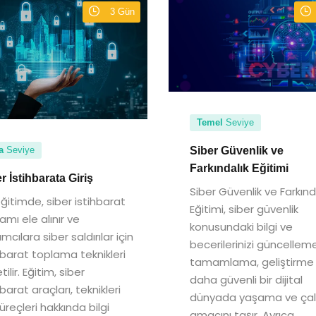
3 Gün
Temel
Seviye
Siber Güvenlik ve
a
Seviye
Farkındalık Eğitimi
r İstihbarata Giriş
Siber Güvenlik ve Farkınd
ğitimde, siber istihbarat
Eğitimi, siber güvenlik
amı ele alınır ve
konusundaki bilgi ve
lımcılara siber saldırılar için
becerilerinizi güncelleme
hbarat toplama teknikleri
tamamlama, geliştirme
tilir. Eğitim, siber
daha güvenli bir dijital
hbarat araçları, teknikleri
dünyada yaşama ve ça
üreçleri hakkında bilgi
amacını taşır. Ayrıca,