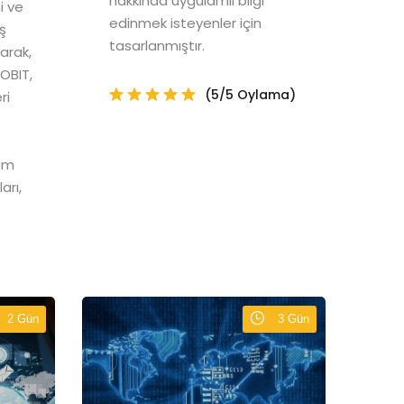
hakkında uygulamlı bilgi
i ve
edinmek isteyenler için
iş
tasarlanmıştır.
larak,
COBIT,
(5/5 Oylama)
ri
am
arı,
2 Gün
3 Gün