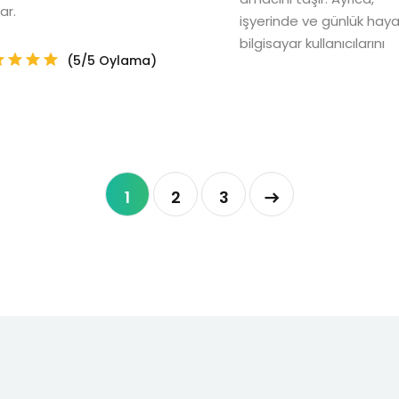
ar.
işyerinde ve günlük hay
bilgisayar kullanıcılarını
(5/5 Oylama)
1
2
3