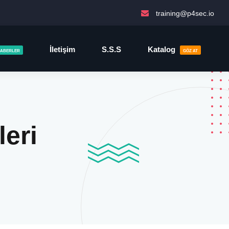
training@p4sec.io
İletişim
S.S.S
Katalog
 HABERLER
GÖZ AT
leri