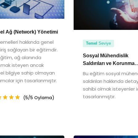
el Ağ (Network) Yönetimi
emelleri hakkında genel
Temel
Seviye
giriş sağlayan bir eğitimdir.
Sosyal Mühendislik
ğitim, ağ alanında
Saldırıları ve Korunma
ışmak isteyen ancak
Yöntemleri Eğitimi
l bilgiye sahip olmayan
Bu eğitim sosyal mühend
lımcılar için tasarlanmıştır.
saldırıları hakkında detayl
sahibi olmak isteyenler i
tasarlanmıştır.
(5/5 Oylama)