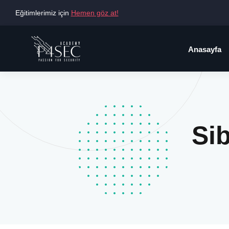
Eğitimlerimiz için
Hemen göz at!
Anasayfa
Sib