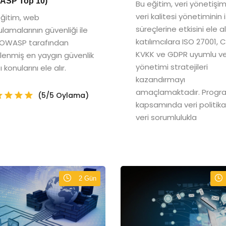
ASP Top 10)
Bu eğitim, veri yönetişim
veri kalitesi yönetiminin 
eğitim, web
süreçlerine etkisini ele a
lamalarının güvenliği ile
katılımcılara ISO 27001, 
li OWASP tarafından
KVKK ve GDPR uyumlu ve
rlenmiş en yaygın güvenlik
yönetimi stratejileri
ı konularını ele alır.
kazandırmayı
amaçlamaktadır. Progr
(5/5 Oylama)
kapsamında veri politikal
veri sorumlulukla
2 Gün