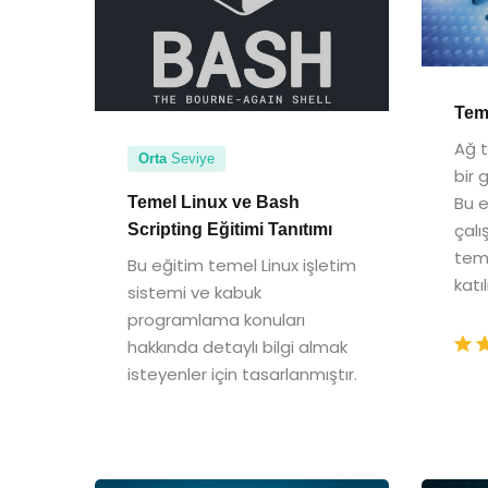
Tem
Ağ t
Orta
Seviye
bir 
Bu e
Temel Linux ve Bash
çal
Scripting Eğitimi Tanıtımı
teme
Bu eğitim temel Linux işletim
katı
sistemi ve kabuk
programlama konuları
hakkında detaylı bilgi almak
isteyenler için tasarlanmıştır.