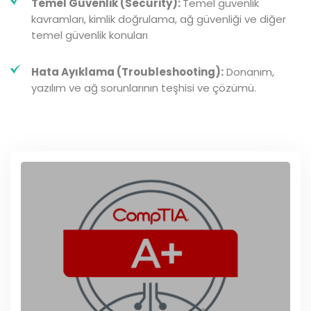
Temel Güvenlik (Security):
Temel güvenlik
kavramları, kimlik doğrulama, ağ güvenliği ve diğer
temel güvenlik konuları
Hata Ayıklama (Troubleshooting):
Donanım,
yazılım ve ağ sorunlarının teşhisi ve çözümü.